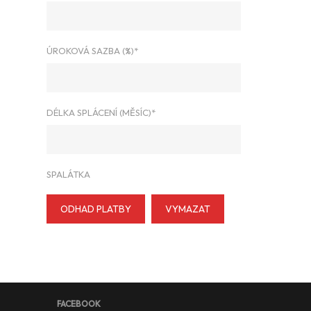
ÚROKOVÁ SAZBA (%)*
DÉLKA SPLÁCENÍ (MĚSÍC)*
SPALÁTKA
ODHAD PLATBY
VYMAZAT
FACEBOOK