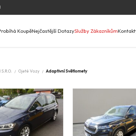
Probíhá Koupě
Nejčastější Dotazy
Služby Zákazníkům
Kontakt
S.R.O.
Ojeté Vozy
Adaptivní Světlomety