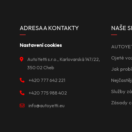
ADRESA A KONTAKTY
NAŠE S
Nastavení cookies
AUTOYETT
Ojeté vo
AutoYetti s.r.o., Karlovarská 147/22,
350 02 Cheb
Jak prob
Nejčastěj
+420 777 642 221
Služby z
+420 775 988 402
Zásady c
info@autoyetti.eu