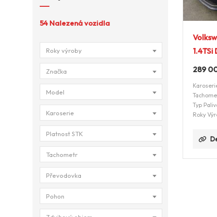
54
Nalezená vozidla
Volksw
1.4TSi
Roky výroby
289 0
Značka
Karoseri
Model
Tachome
Typ Paliv
Karoserie
Roky Výr
Platnost STK
De
Tachometr
Převodovka
Pohon