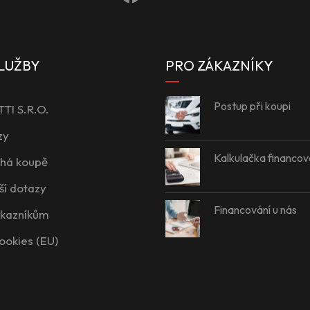
LUŽBY
PRO ZÁKAZNÍKY
Postup při koupi
I S.R.O.
zy
Kalkulačka financov
íhá koupě
ší dotazy
Financování u nás
ákazníkům
ookies (EU)