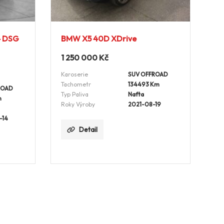
4 DSG
BMW X5 40D XDrive
1 250 000
Kč
Karoserie
SUV OFFROAD
Tachometr
134493 Km
ROAD
Typ Paliva
Nafta
m
Roky Výroby
2021-08-19
-14
Detail