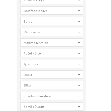
Zdvihový objem
Spotřeba paliva
Barva
Míst k sezení
Maximální výkon
Počet válců
Typ barvy
Délka
Šířka
Povolená hmotnost
Země původu