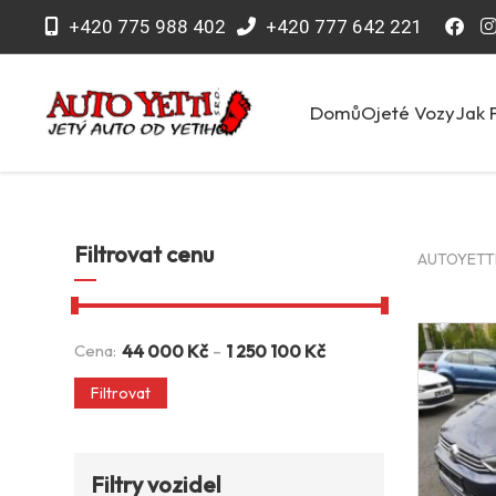
+420 775 988 402
+420 777 642 221
Domů
Ojeté Vozy
Jak 
Filtrovat cenu
AUTOYETTI 
-
Cena:
44 000
Kč
1 250 100
Kč
Filtrovat
Filtry vozidel