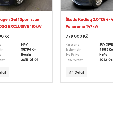
agen Golf Sportsvan
Škoda Kodiaq 2.0TDi 4×
 DSG EXCLUSIVE 110kW
Panorama 147kW
00
Kč
779 000
Kč
e
MPV
Karoserie
SUV OFF
tr
151796 Km
Tachometr
98885 K
a
Benzín
Typ Paliva
Nafta
oby
2015-01-01
Roky Výroby
2022-06
tail
Detail