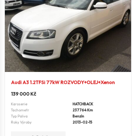
Audi A3 1.2TFSi 77kW ROZVODY+OLEJ+Xenon
139 000
Kč
Karoserie
HATCHBACK
Tachometr
237764 Km
Typ Paliva
Benzín
Roky Výroby
2013-02-15