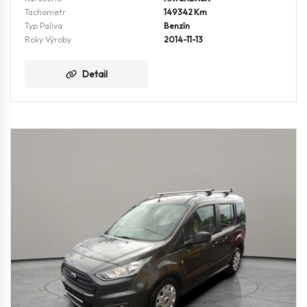
Tachometr
149342 Km
Typ Paliva
Benzín
Roky Výroby
2014-11-13
Detail