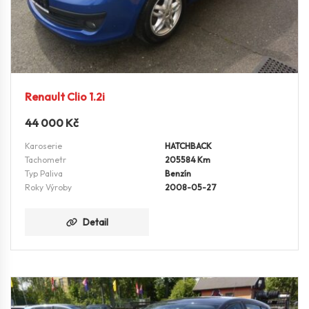
Renault Clio 1.2i
44 000
Kč
Karoserie
HATCHBACK
Tachometr
205584 Km
Typ Paliva
Benzín
Roky Výroby
2008-05-27
Detail