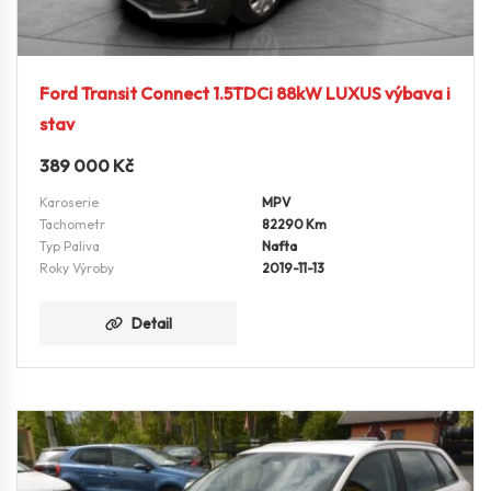
Ford Transit Connect 1.5TDCi 88kW LUXUS výbava i
stav
389 000
Kč
Karoserie
MPV
Tachometr
82290 Km
Typ Paliva
Nafta
Roky Výroby
2019-11-13
Detail