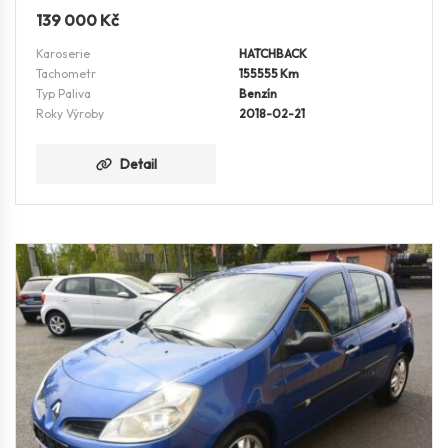
139 000
Kč
Karoserie
HATCHBACK
Tachometr
155555 Km
Typ Paliva
Benzín
Roky Výroby
2018-02-21
Detail