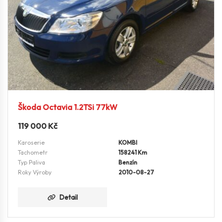
Škoda Octavia 1.2TSi 77kW
119 000
Kč
Karoserie
KOMBI
Tachometr
158241 Km
Typ Paliva
Benzín
Roky Výroby
2010-08-27
Detail