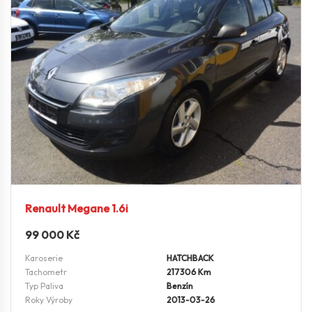
Renault Megane 1.6i
99 000
Kč
Karoserie
HATCHBACK
Tachometr
217306 Km
Typ Paliva
Benzín
Roky Výroby
2013-03-26