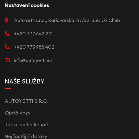
Nastavení cookies
AutoYetti s.r.o., Karlovarská 147/22, 350 02 Cheb
+420 777 642 221
+420 775 988 402
info@autoyetti.eu
NAŠE SLUŽBY
AUTOYETTI S.R.O.
Ojeté vozy
Jak probíhá koupě
Nejčastější dotazy