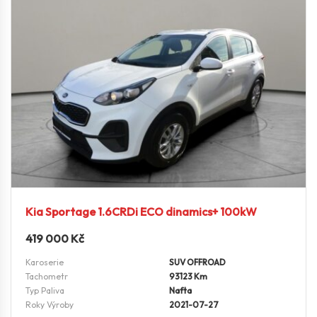
Kia Sportage 1.6CRDi ECO dinamics+ 100kW
419 000
Kč
Karoserie
SUV OFFROAD
Tachometr
93123 Km
Typ Paliva
Nafta
Roky Výroby
2021-07-27