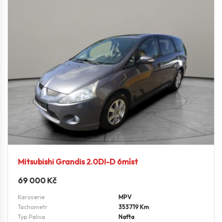
Mitsubishi Grandis 2.0DI-D 6míst
69 000
Kč
Karoserie
MPV
Tachometr
353719 Km
Typ Paliva
Nafta