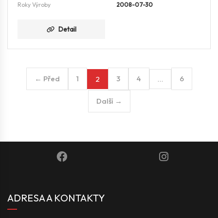
Roky Výroby
2008-07-30
Detail
← Před
1
3
4
6
2
…
Další →
ADRESA A KONTAKTY