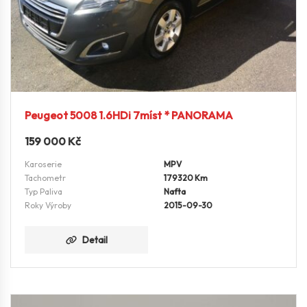
Peugeot 5008 1.6HDi 7míst * PANORAMA
159 000
Kč
Karoserie
MPV
Tachometr
179320 Km
Typ Paliva
Nafta
Roky Výroby
2015-09-30
Detail