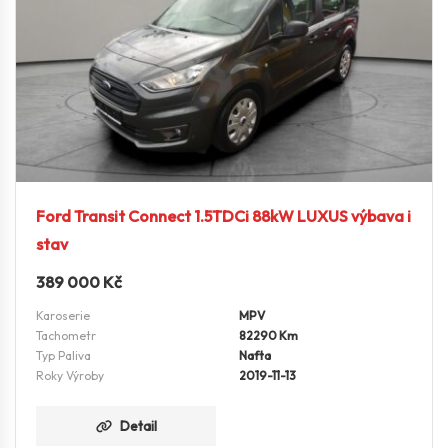
Ford Transit Connect 1.5TDCi 88kW LUXUS výbava i
stav
389 000
Kč
Karoserie
MPV
Tachometr
82290 Km
Typ Paliva
Nafta
Roky Výroby
2019-11-13
Detail