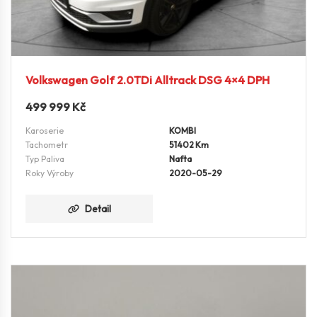
Volkswagen Golf 2.0TDi Alltrack DSG 4×4 DPH
499 999
Kč
Karoserie
KOMBI
Tachometr
51402 Km
Typ Paliva
Nafta
Roky Výroby
2020-05-29
Detail