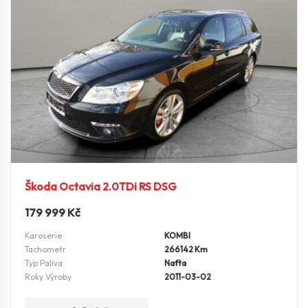
Škoda Octavia 2.0TDi RS DSG
179 999
Kč
Karoserie
KOMBI
Tachometr
266142 Km
Typ Paliva
Nafta
Roky Výroby
2011-03-02