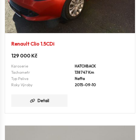
Renault Clio 1.5CDi
129 000
Kč
Karoserie
HATCHBACK
Tachometr
138747 Km
Typ Paliva
Nafta
Roky Výroby
2015-09-10
Detail