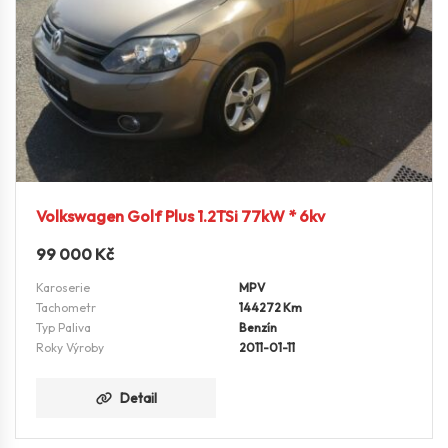
Volkswagen Golf Plus 1.2TSi 77kW * 6kv
99 000
Kč
Karoserie
MPV
Tachometr
144272 Km
Typ Paliva
Benzín
Roky Výroby
2011-01-11
Detail