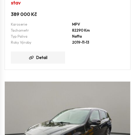
stav
389 000
Kč
Karoserie
MPV
Tachometr
82290 Km
Typ Paliva
Nafta
Roky Výroby
2019-11-13
Detail