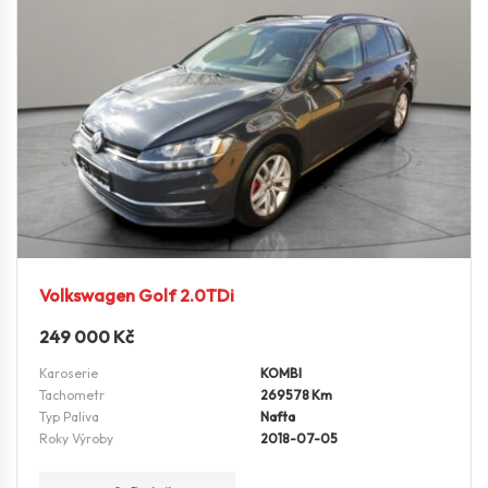
Volkswagen Golf 2.0TDi
249 000
Kč
Karoserie
KOMBI
Tachometr
269578 Km
Typ Paliva
Nafta
Roky Výroby
2018-07-05