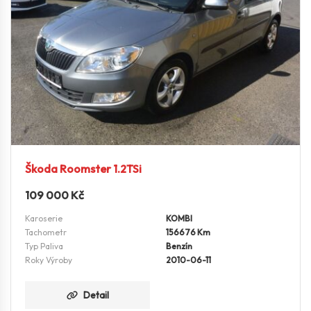
Škoda Roomster 1.2TSi
109 000
Kč
Karoserie
KOMBI
Tachometr
156676 Km
Typ Paliva
Benzín
Roky Výroby
2010-06-11
Detail