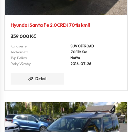
Hyundai Santa Fe 2.0CRDi 70tis km!!
359 000
Kč
Karoserie
SUV OFFROAD
Tachometr
70819 Km
Typ Paliva
Nafta
Roky Výroby
2016-07-26
Detail