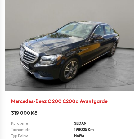
Mercedes-Benz C 200 C200d Avantgarde
319 000
Kč
Karoserie
SEDAN
Tachometr
198025 Km
Typ Paliva
Nafta