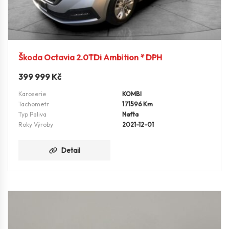
Škoda Octavia 2.0TDi Ambition * DPH
399 999
Kč
Karoserie
KOMBI
Tachometr
171596 Km
Typ Paliva
Nafta
Roky Výroby
2021-12-01
Detail