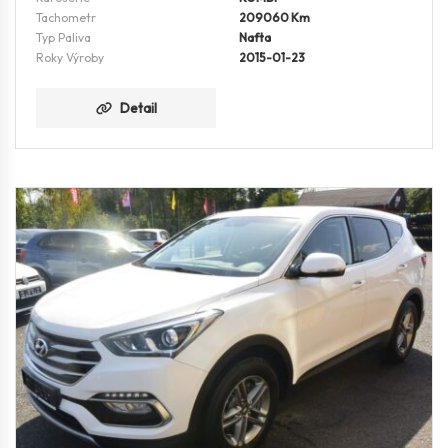
Tachometr
209060 Km
Typ Paliva
Nafta
Roky Výroby
2015-01-23
Detail