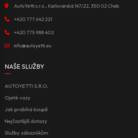
AutoYetti s.r.o., Karlovarská 147/22, 350 02 Cheb
+420 777 642 221
+420 775 988 402
info@autoyetti.eu
NAŠE SLUŽBY
AUTOYETTI S.R.O.
Ojeté vozy
Jak probíhá koupě
Nejčastější dotazy
Služby zákazníkům