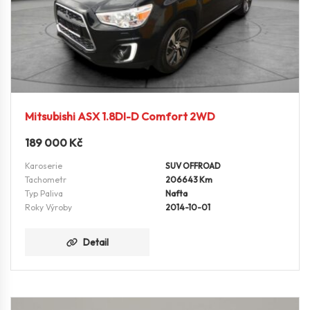
Mitsubishi ASX 1.8DI-D Comfort 2WD
189 000
Kč
Karoserie
SUV OFFROAD
Tachometr
206643 Km
Typ Paliva
Nafta
Roky Výroby
2014-10-01
Detail