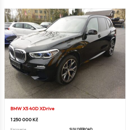
BMW X5 40D XDrive
1 250 000
Kč
Karoserie
SUV OFFROAD