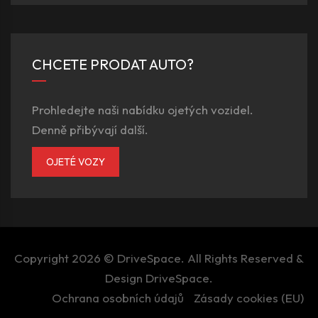
CHCETE PRODAT AUTO?
Prohledejte naši nabídku ojetých vozidel.
Denně přibývají další.
OJETÉ VOZY
Copyright 2026 ©
DriveSpace
. All Rights Reserved &
Design
DriveSpace
.
Ochrana osobních údajů
Zásady cookies (EU)