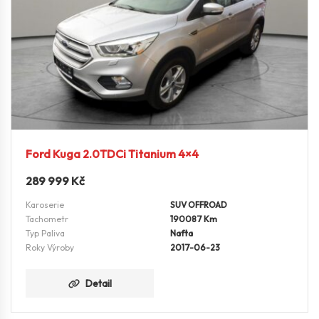
Ford Kuga 2.0TDCi Titanium 4×4
289 999
Kč
Karoserie
SUV OFFROAD
Tachometr
190087 Km
Typ Paliva
Nafta
Roky Výroby
2017-06-23
Detail