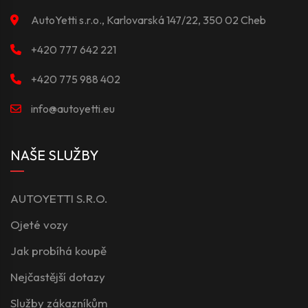
AutoYetti s.r.o., Karlovarská 147/22, 350 02 Cheb
+420 777 642 221
+420 775 988 402
info@autoyetti.eu
NAŠE SLUŽBY
AUTOYETTI S.R.O.
Ojeté vozy
Jak probíhá koupě
Nejčastější dotazy
Služby zákazníkům