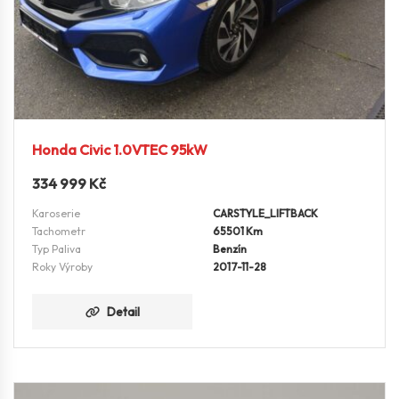
Honda Civic 1.0VTEC 95kW
334 999
Kč
Karoserie
CARSTYLE_LIFTBACK
Tachometr
65501 Km
Typ Paliva
Benzín
Roky Výroby
2017-11-28
Detail