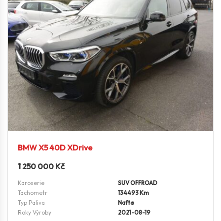
BMW X5 40D XDrive
1 250 000
Kč
Karoserie
SUV OFFROAD
Tachometr
134493 Km
Typ Paliva
Nafta
Roky Výroby
2021-08-19