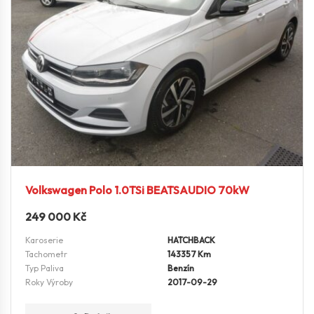
Volkswagen Polo 1.0TSi BEATSAUDIO 70kW
249 000
Kč
Karoserie
HATCHBACK
Tachometr
143357 Km
Typ Paliva
Benzín
Roky Výroby
2017-09-29