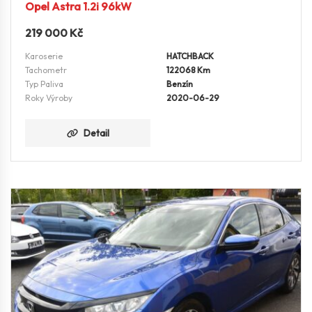
Opel Astra 1.2i 96kW
219 000
Kč
Karoserie
HATCHBACK
Tachometr
122068 Km
Typ Paliva
Benzín
Roky Výroby
2020-06-29
Detail