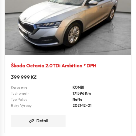
Škoda Octavia 2.0TDi Ambition * DPH
399 999
Kč
Karoserie
KOMBI
Tachometr
171596 Km
Typ Paliva
Nafta
Roky Výroby
2021-12-01
Detail