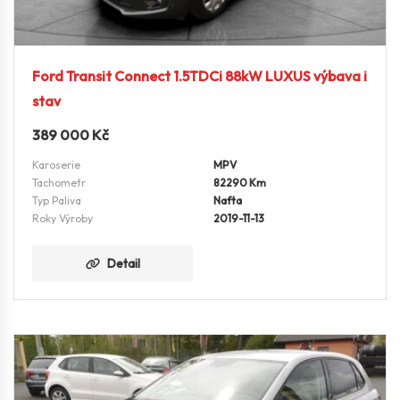
Ford Transit Connect 1.5TDCi 88kW LUXUS výbava i
stav
389 000
Kč
Karoserie
MPV
Tachometr
82290 Km
Typ Paliva
Nafta
Roky Výroby
2019-11-13
Detail