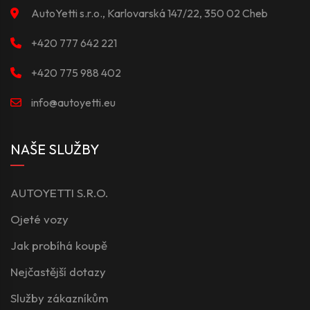
AutoYetti s.r.o., Karlovarská 147/22, 350 02 Cheb
+420 777 642 221
+420 775 988 402
info@autoyetti.eu
NAŠE SLUŽBY
AUTOYETTI S.R.O.
Ojeté vozy
Jak probíhá koupě
Nejčastější dotazy
Služby zákazníkům