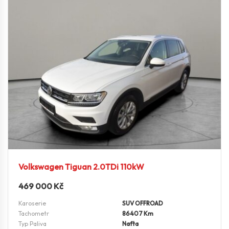
Volkswagen Tiguan 2.0TDi 110kW
469 000
Kč
Karoserie
SUV OFFROAD
Tachometr
86407 Km
Typ Paliva
Nafta