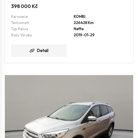
398 000
Kč
Karoserie
KOMBI
Tachometr
226428 Km
Typ Paliva
Nafta
Roky Výroby
2019-01-29
Detail