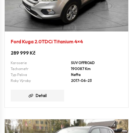
Ford Kuga 2.0TDCi Titanium 4×4
289 999
Kč
Karoserie
SUV OFFROAD
Tachometr
190087 Km
Typ Paliva
Nafta
Roky Výroby
2017-06-23
Detail