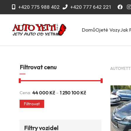
+420 775 988 402
+420 777 642 221
Domů
Ojeté Vozy
Jak 
Filtrovat cenu
AUTOYETTI 
-
Cena:
44 000
Kč
1 250 100
Kč
Filtrovat
Filtry vozidel