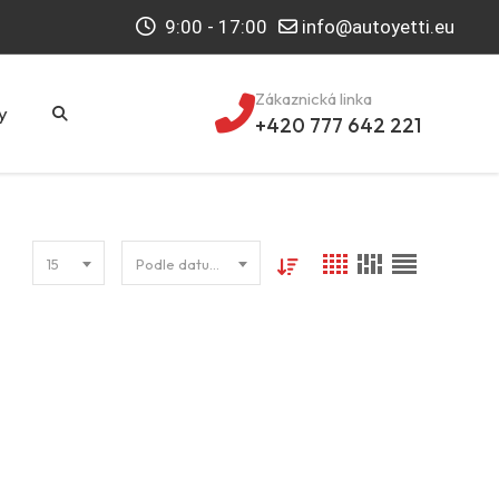
9:00 - 17:00
info@autoyetti.eu
Zákaznická linka
y
+420 777 642 221
15
Podle datumu