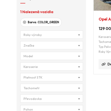
1
Nalezená vozidla
Opel A
Barva :
COLOR_GREEN
129 0
Roky výroby
Karoseri
Tachome
Značka
Typ Paliv
Roky Výr
Model
De
Karoserie
Platnost STK
Tachometr
Převodovka
Pohon