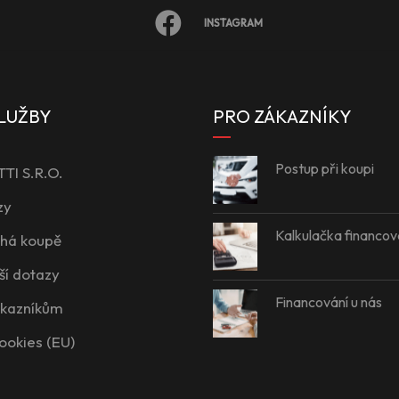
INSTAGRAM
LUŽBY
PRO ZÁKAZNÍKY
Postup při koupi
I S.R.O.
zy
Kalkulačka financov
íhá koupě
ší dotazy
Financování u nás
ákazníkům
ookies (EU)