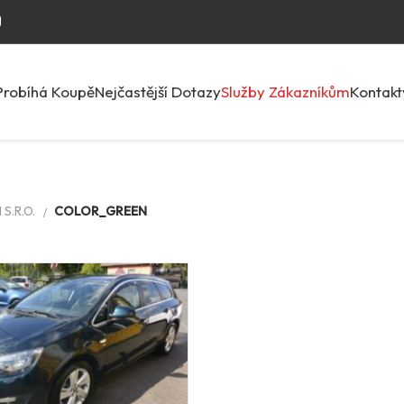
Probíhá Koupě
Nejčastější Dotazy
Služby Zákazníkům
Kontakt
S.R.O.
COLOR_GREEN