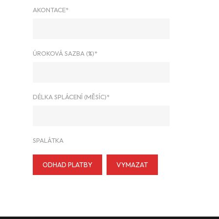
AKONTACE*
ÚROKOVÁ SAZBA (%)*
DÉLKA SPLÁCENÍ (MĚSÍC)*
SPALÁTKA
ODHAD PLATBY
VYMAZAT