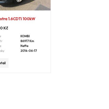
stra 1.6CDTi 100kW
00
Kč
e
KOMBI
tr
86917 Km
a
Nafta
oby
2014-06-17
tail