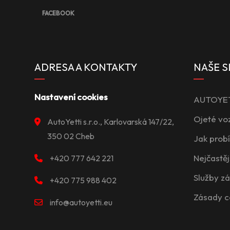
FACEBOOK
ADRESA A KONTAKTY
NAŠE S
Nastavení cookies
AUTOYETT
Ojeté vo
AutoYetti s.r.o., Karlovarská 147/22,
350 02 Cheb
Jak prob
Nejčastěj
+420 777 642 221
Služby z
+420 775 988 402
Zásady c
info@autoyetti.eu