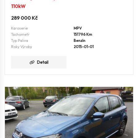
110kW
289 000
Kč
Karoserie
MPV
Tachometr
151796 Km
Typ Paliva
Benzín
Roky Výroby
2015-01-01
Detail