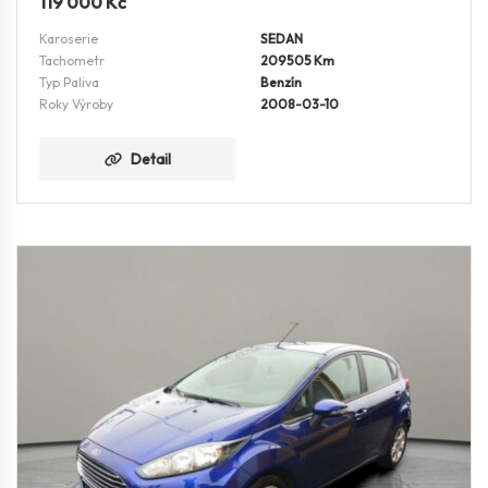
119 000
Kč
Karoserie
SEDAN
Tachometr
209505 Km
Typ Paliva
Benzín
Roky Výroby
2008-03-10
Detail