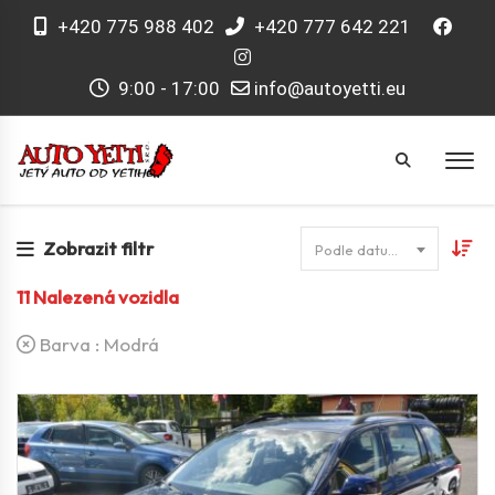
+420 775 988 402
+420 777 642 221
9:00 - 17:00
info@autoyetti.eu
Zobrazit filtr
Podle datumu
11
Nalezená vozidla
Barva :
Modrá