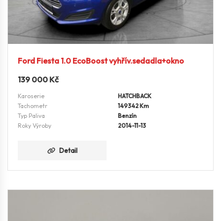
Ford Fiesta 1.0 EcoBoost vyhřív.sedadla+okno
139 000
Kč
Karoserie
HATCHBACK
Tachometr
149342 Km
Typ Paliva
Benzín
Roky Výroby
2014-11-13
Detail