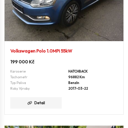
Volkswagen Polo 1.0MPi 55kW
199 000
Kč
Karoserie
HATCHBACK
Tachometr
96882 Km
Typ Paliva
Benzín
Roky Výroby
2017-03-22
Detail