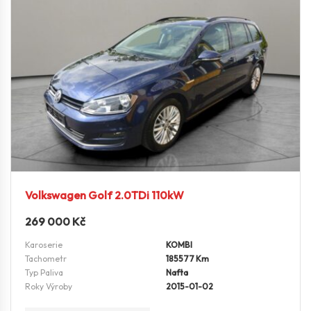
Volkswagen Golf 2.0TDi 110kW
269 000
Kč
Karoserie
KOMBI
Tachometr
185577 Km
Typ Paliva
Nafta
Roky Výroby
2015-01-02