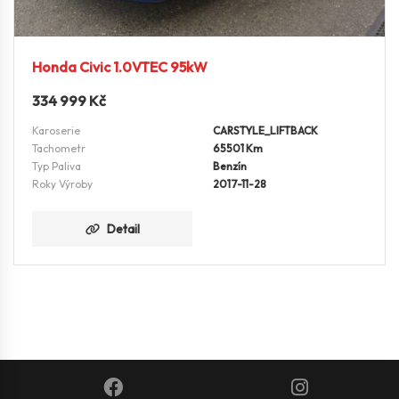
Honda Civic 1.0VTEC 95kW
334 999
Kč
Karoserie
CARSTYLE_LIFTBACK
Tachometr
65501 Km
Typ Paliva
Benzín
Roky Výroby
2017-11-28
Detail