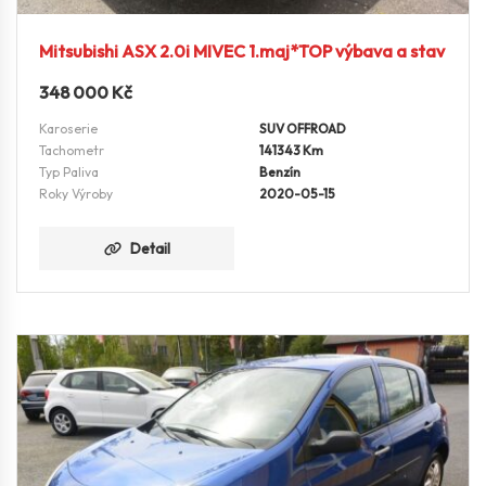
Mitsubishi ASX 2.0i MIVEC 1.maj*TOP výbava a stav
348 000
Kč
Karoserie
SUV OFFROAD
Tachometr
141343 Km
Typ Paliva
Benzín
Roky Výroby
2020-05-15
Detail