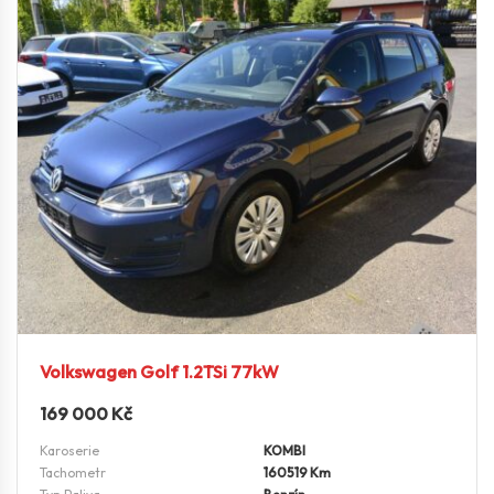
Volkswagen Golf 1.2TSi 77kW
169 000
Kč
Karoserie
KOMBI
Tachometr
160519 Km