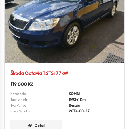
Škoda Octavia 1.2TSi 77kW
119 000
Kč
Karoserie
KOMBI
Tachometr
158241 Km
Typ Paliva
Benzín
Roky Výroby
2010-08-27
Detail