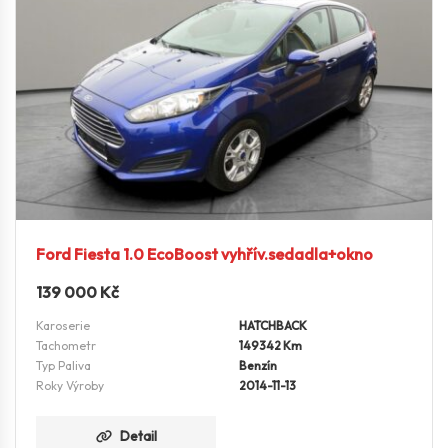
Ford Fiesta 1.0 EcoBoost vyhřív.sedadla+okno
139 000
Kč
Karoserie
HATCHBACK
Tachometr
149342 Km
Typ Paliva
Benzín
Roky Výroby
2014-11-13
Detail