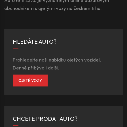
AutoYetti s.r.o. je významným online bazarovým
obchodníkem s ojetými vozy na českém trhu.
HLEDÁTE AUTO?
Prohledejte naši nabídku ojetých vozidel.
Denně přibývají další.
OJETÉ VOZY
CHCETE PRODAT AUTO?