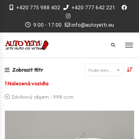
+420 775 988 402
+420 777 642 221
9:00 - 17:00
info@autoyetti.eu
Zobrazit filtr
Podle datumu
1
Nalezená vozidla
Zdvihový objem :
998 ccm