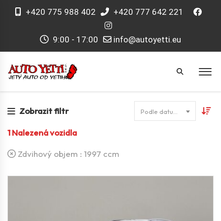
+420 775 988 402
+420 777 642 221
9:00 - 17:00
info@autoyetti.eu
Zobrazit filtr
Podle datumu
1
Nalezená vozidla
Zdvihový objem :
1997 ccm