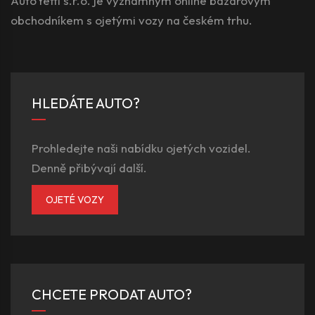
AutoYetti s.r.o. je významným online bazarovým
obchodníkem s ojetými vozy na českém trhu.
HLEDÁTE AUTO?
Prohledejte naši nabídku ojetých vozidel.
Denně přibývají další.
OJETÉ VOZY
CHCETE PRODAT AUTO?