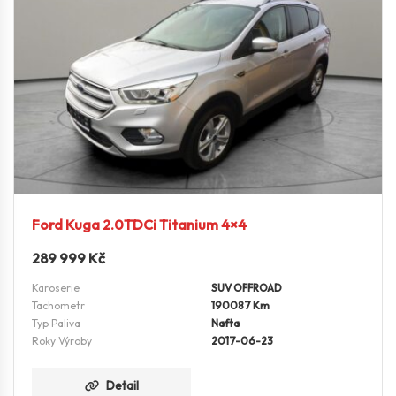
Ford Kuga 2.0TDCi Titanium 4×4
289 999
Kč
Karoserie
SUV OFFROAD
Tachometr
190087 Km
Typ Paliva
Nafta
Roky Výroby
2017-06-23
Detail