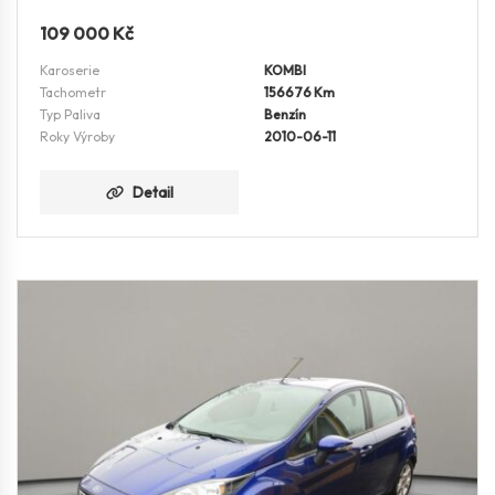
109 000
Kč
Karoserie
KOMBI
Tachometr
156676 Km
Typ Paliva
Benzín
Roky Výroby
2010-06-11
Detail