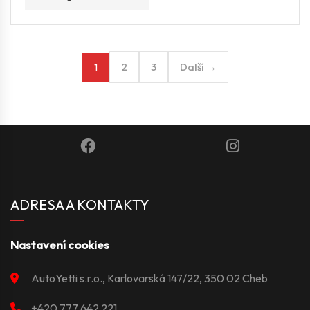
2
3
Další →
1
ADRESA A KONTAKTY
Nastavení cookies
AutoYetti s.r.o., Karlovarská 147/22, 350 02 Cheb
+420 777 642 221