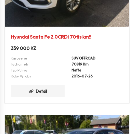
Hyundai Santa Fe 2.0CRDi 70tis km!!
359 000
Kč
Karoserie
SUV OFFROAD
Tachometr
70819 Km
Typ Paliva
Nafta
Roky Výroby
2016-07-26
Detail