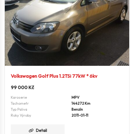
Volkswagen Golf Plus 1.2TSi 77kW * 6kv
99 000
Kč
Karoserie
MPV
Tachometr
144272 Km
Typ Paliva
Benzín
Roky Výroby
2011-01-11
Detail