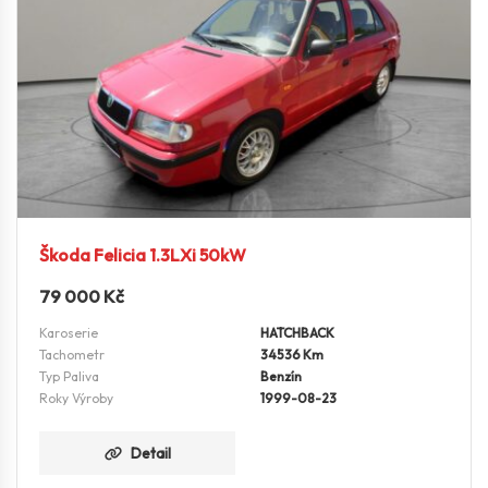
Škoda Felicia 1.3LXi 50kW
79 000
Kč
Karoserie
HATCHBACK
Tachometr
34536 Km
Typ Paliva
Benzín
Roky Výroby
1999-08-23
Detail