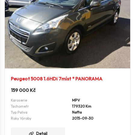
Peugeot 5008 1.6HDi 7míst * PANORAMA
159 000
Kč
Karoserie
MPV
Tachometr
179320 Km
Typ Paliva
Nafta
Roky Výroby
2015-09-30
Detail