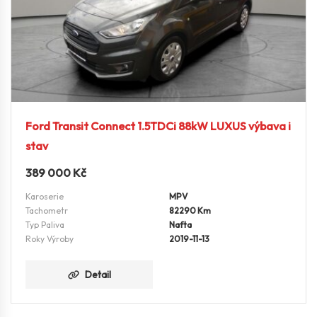
Ford Transit Connect 1.5TDCi 88kW LUXUS výbava i
stav
389 000
Kč
Karoserie
MPV
Tachometr
82290 Km
Typ Paliva
Nafta
Roky Výroby
2019-11-13
Detail