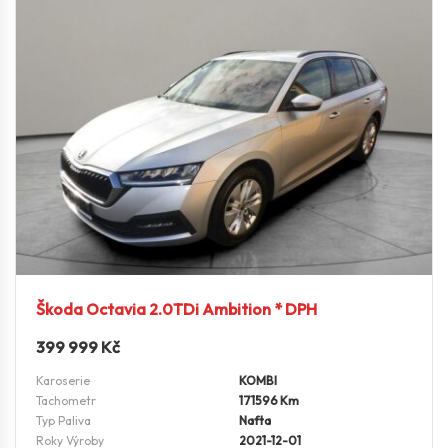
Škoda Octavia 2.0TDi Ambition * DPH
399 999
Kč
Karoserie
KOMBI
Tachometr
171596 Km
Typ Paliva
Nafta
Roky Výroby
2021-12-01