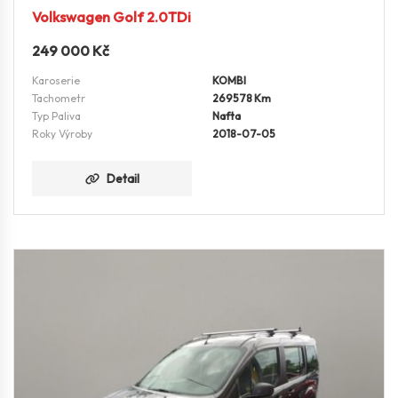
Volkswagen Golf 2.0TDi
249 000
Kč
Karoserie
KOMBI
Tachometr
269578 Km
Typ Paliva
Nafta
Roky Výroby
2018-07-05
Detail