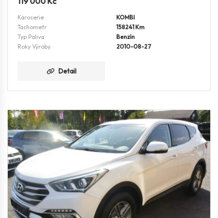
119 000
Kč
Karoserie
KOMBI
Tachometr
158241 Km
Typ Paliva
Benzín
Roky Výroby
2010-08-27
Detail