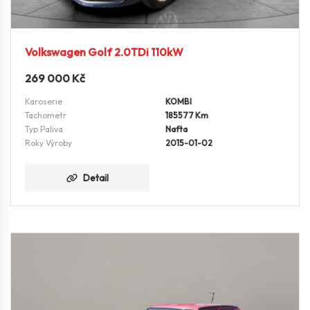
Volkswagen Golf 2.0TDi 110kW
269 000
Kč
Karoserie
KOMBI
Tachometr
185577 Km
Typ Paliva
Nafta
Roky Výroby
2015-01-02
Detail