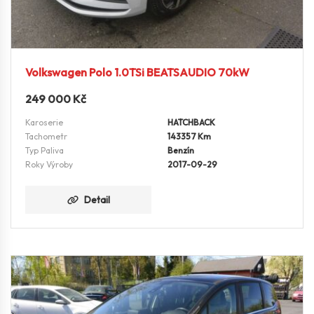
Volkswagen Polo 1.0TSi BEATSAUDIO 70kW
249 000
Kč
Karoserie
HATCHBACK
Tachometr
143357 Km
Typ Paliva
Benzín
Roky Výroby
2017-09-29
Detail