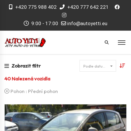
+420 775 988 402
+420 777 642 221
9:00 - 17:00
info@autoyetti.eu
Zobrazit filtr
Podle datumu
40
Nalezená vozidla
Pohon :
Přední pohon