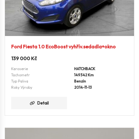
Ford Fiesta 1.0 EcoBoost vyhřív.sedadla+okno
139 000
Kč
Karoserie
HATCHBACK
Tachometr
149342 Km
Typ Paliva
Benzín
Roky Výroby
2014-11-13
Detail