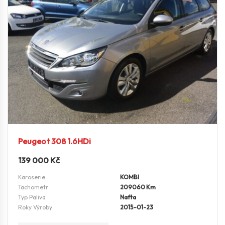
Peugeot 308 1.6HDi
139 000
Kč
Karoserie
KOMBI
Tachometr
209060 Km
Typ Paliva
Nafta
Roky Výroby
2015-01-23