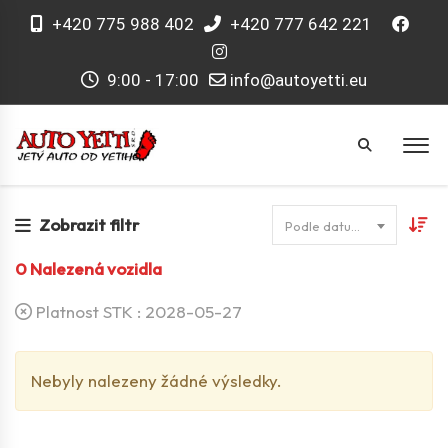
+420 775 988 402
+420 777 642 221
9:00 - 17:00
info@autoyetti.eu
Zobrazit filtr
Podle datumu
0
Nalezená vozidla
Platnost STK :
2028-05-27
Nebyly nalezeny žádné výsledky.