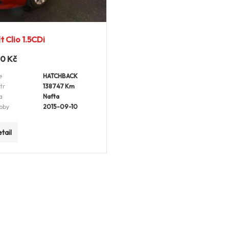
t Clio 1.5CDi
00
Kč
e
HATCHBACK
tr
138747 Km
a
Nafta
oby
2015-09-10
tail