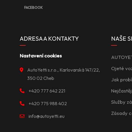
FACEBOOK
ADRESA A KONTAKTY
NAŠE S
Nastavení cookies
AUTOYETT
Ojeté vo
AutoYetti s.r.o., Karlovarská 147/22,
350 02 Cheb
Jak prob
Nejčastěj
+420 777 642 221
Služby z
+420 775 988 402
Zásady c
info@autoyetti.eu