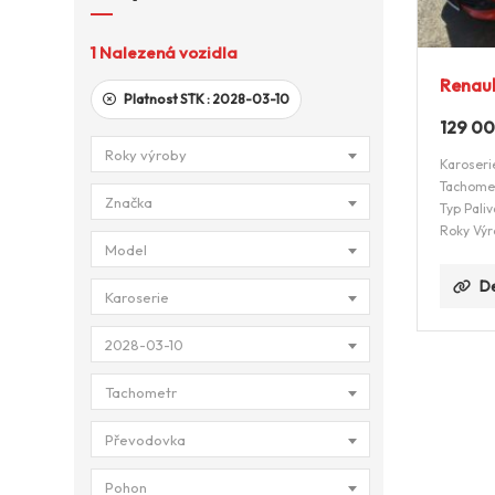
1
Nalezená vozidla
Renaul
Platnost STK :
2028-03-10
129 0
Roky výroby
Karoseri
Tachome
Značka
Typ Paliv
Roky Výr
Model
De
Karoserie
2028-03-10
Tachometr
Převodovka
Pohon