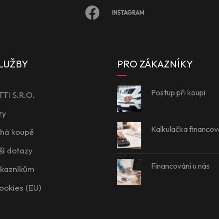
INSTAGRAM
LUŽBY
PRO ZÁKAZNÍKY
Postup při koupi
I S.R.O.
zy
Kalkulačka financov
íhá koupě
ší dotazy
Financování u nás
ákazníkům
ookies (EU)