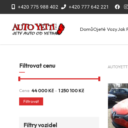
+420 775 988 402
+420 777 642 221
Domů
Ojeté Vozy
Jak 
Filtrovat cenu
AUTOYETTI 
-
Cena:
44 000
Kč
1 250 100
Kč
Filtrovat
Filtry vozidel