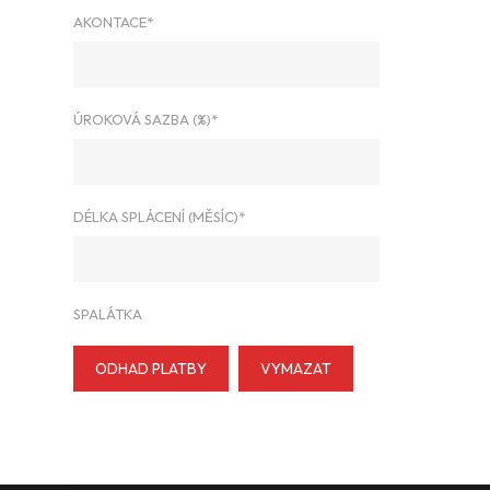
AKONTACE*
ÚROKOVÁ SAZBA (%)*
DÉLKA SPLÁCENÍ (MĚSÍC)*
SPALÁTKA
ODHAD PLATBY
VYMAZAT