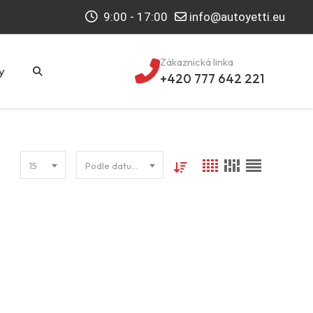
9:00 - 17:00
info@autoyetti.eu
Zákaznická linka
y
+420 777 642 221
15
Podle datumu