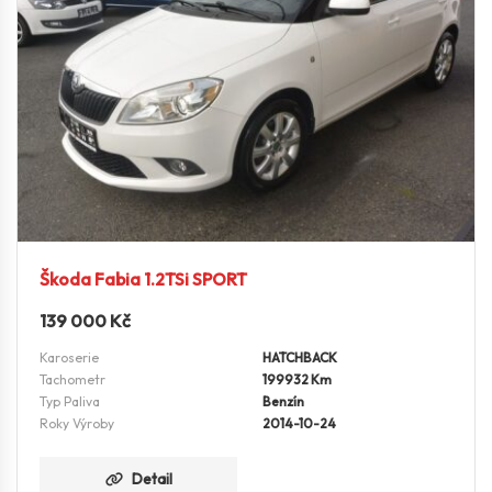
Škoda Fabia 1.2TSi SPORT
139 000
Kč
Karoserie
HATCHBACK
Tachometr
199932 Km
Typ Paliva
Benzín
Roky Výroby
2014-10-24
Detail