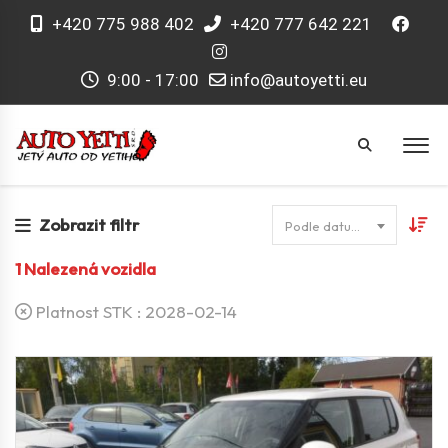
+420 775 988 402
+420 777 642 221
9:00 - 17:00
info@autoyetti.eu
Zobrazit filtr
Podle datumu
1
Nalezená vozidla
Platnost STK :
2028-02-14