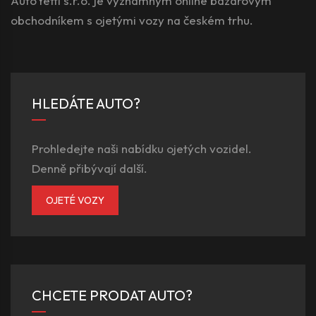
AutoYetti s.r.o. je významným online bazarovým
obchodníkem s ojetými vozy na českém trhu.
HLEDÁTE AUTO?
Prohledejte naši nabídku ojetých vozidel.
Denně přibývají další.
OJETÉ VOZY
CHCETE PRODAT AUTO?