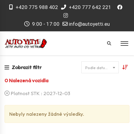
+420 775 988 402
+420 777 642 221
9:00 - 17:00
info@autoyetti.eu
Zobrazit filtr
Podle datumu
0
Nalezená vozidla
Platnost STK :
2027-12-03
Nebyly nalezeny žádné výsledky.