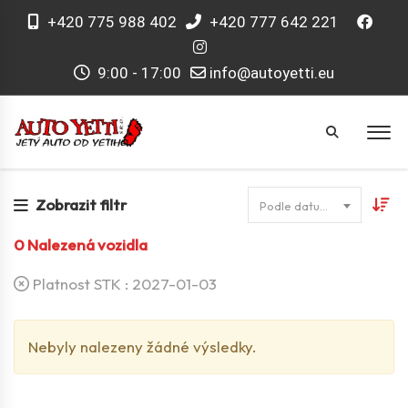
+420 775 988 402
+420 777 642 221
9:00 - 17:00
info@autoyetti.eu
Zobrazit filtr
Podle datumu
0
Nalezená vozidla
Platnost STK :
2027-01-03
Nebyly nalezeny žádné výsledky.