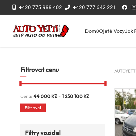
+420 775 988 402
+420 777 642 221
Domů
Ojeté Vozy
Jak 
Filtrovat cenu
AUTOYETTI 
-
Cena:
44 000
Kč
1 250 100
Kč
Filtrovat
Filtry vozidel