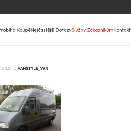
Probíhá Koupě
Nejčastější Dotazy
Služby Zákazníkům
Kontakt
S.R.O.
VANSTYLE_VAN