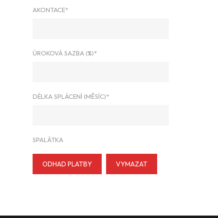
AKONTACE*
ÚROKOVÁ SAZBA (%)*
DÉLKA SPLÁCENÍ (MĚSÍC)*
SPALÁTKA
ODHAD PLATBY
VYMAZAT