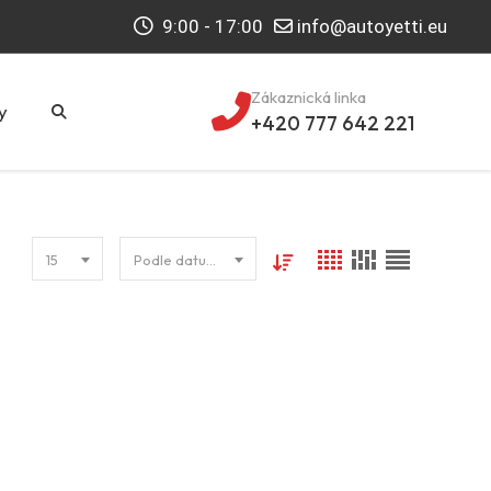
9:00 - 17:00
info@autoyetti.eu
Zákaznická linka
y
+420 777 642 221
15
Podle datumu