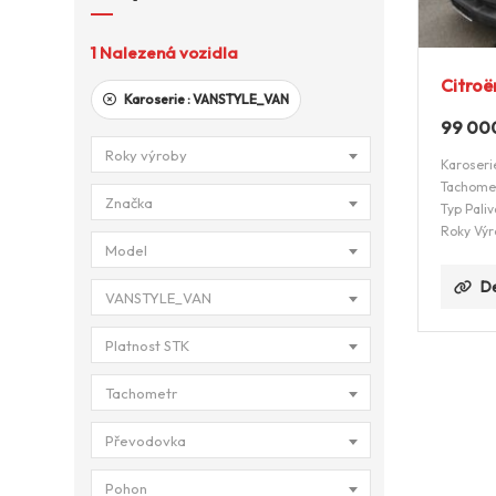
1
Nalezená vozidla
Citroë
Karoserie :
VANSTYLE_VAN
99 00
Roky výroby
Karoseri
Tachome
Značka
Typ Paliv
Roky Výr
Model
De
VANSTYLE_VAN
Platnost STK
Tachometr
Převodovka
Pohon