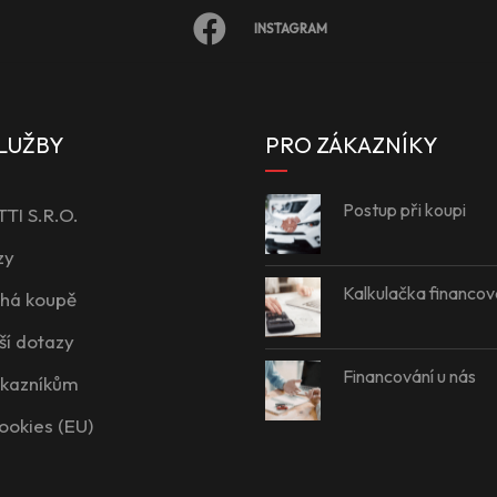
INSTAGRAM
LUŽBY
PRO ZÁKAZNÍKY
Postup při koupi
I S.R.O.
zy
Kalkulačka financov
íhá koupě
ší dotazy
Financování u nás
ákazníkům
ookies (EU)