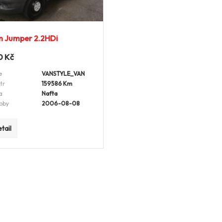
n Jumper 2.2HDi
0
Kč
e
VANSTYLE_VAN
tr
159586 Km
a
Nafta
oby
2006-08-08
tail