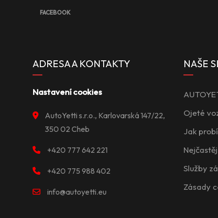
FACEBOOK
ADRESA A KONTAKTY
NAŠE S
Nastavení cookies
AUTOYETT
Ojeté vo
AutoYetti s.r.o., Karlovarská 147/22,
350 02 Cheb
Jak prob
Nejčastěj
+420 777 642 221
Služby z
+420 775 988 402
Zásady c
info@autoyetti.eu