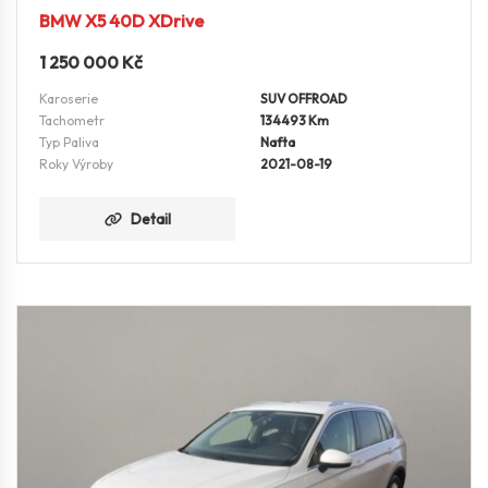
BMW X5 40D XDrive
1 250 000
Kč
Karoserie
SUV OFFROAD
Tachometr
134493 Km
Typ Paliva
Nafta
Roky Výroby
2021-08-19
Detail