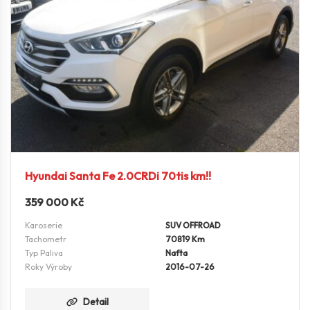
Hyundai Santa Fe 2.0CRDi 70tis km!!
359 000
Kč
Karoserie
SUV OFFROAD
Tachometr
70819 Km
Typ Paliva
Nafta
Roky Výroby
2016-07-26
Detail