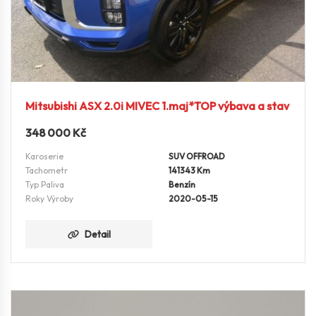
Mitsubishi ASX 2.0i MIVEC 1.maj*TOP výbava a stav
348 000
Kč
Karoserie
SUV OFFROAD
Tachometr
141343 Km
Typ Paliva
Benzín
Roky Výroby
2020-05-15
Detail