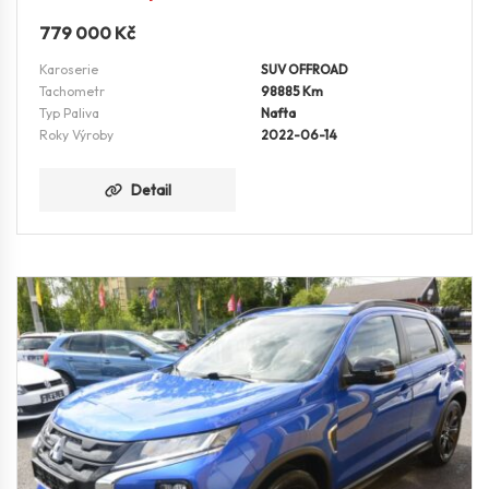
779 000
Kč
Karoserie
SUV OFFROAD
Tachometr
98885 Km
Typ Paliva
Nafta
Roky Výroby
2022-06-14
Detail