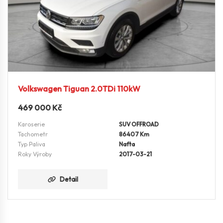
Volkswagen Tiguan 2.0TDi 110kW
469 000
Kč
Karoserie
SUV OFFROAD
Tachometr
86407 Km
Typ Paliva
Nafta
Roky Výroby
2017-03-21
Detail