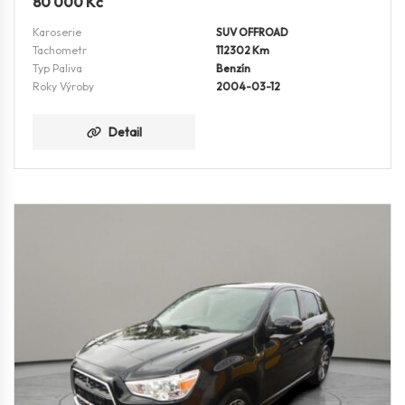
80 000
Kč
Karoserie
SUV OFFROAD
Tachometr
112302 Km
Typ Paliva
Benzín
Roky Výroby
2004-03-12
Detail