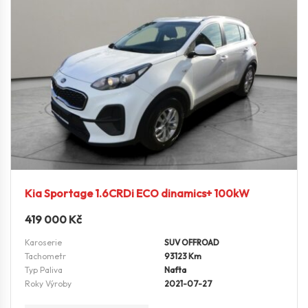
Kia Sportage 1.6CRDi ECO dinamics+ 100kW
419 000
Kč
Karoserie
SUV OFFROAD
Tachometr
93123 Km
Typ Paliva
Nafta
Roky Výroby
2021-07-27