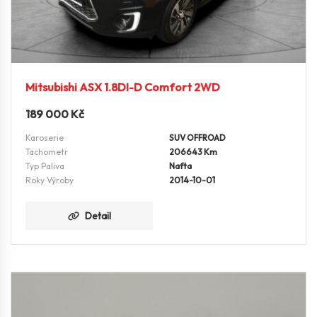
Mitsubishi ASX 1.8DI-D Comfort 2WD
189 000
Kč
Karoserie
SUV OFFROAD
Tachometr
206643 Km
Typ Paliva
Nafta
Roky Výroby
2014-10-01
Detail