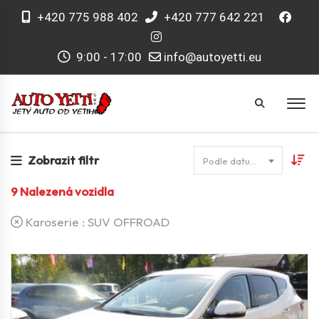
+420 775 988 402
+420 777 642 221
9:00 - 17:00
info@autoyetti.eu
Zobrazit filtr
Podle datumu
9
Nalezená vozidla
Karoserie :
SUV OFFROAD