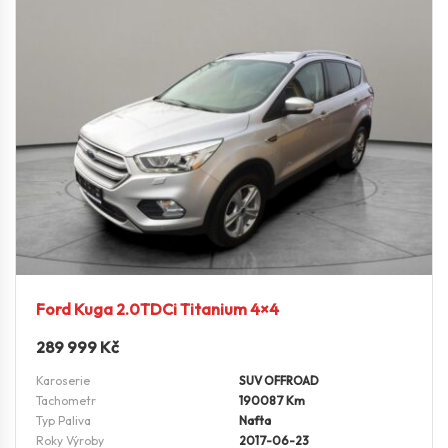
Ford Kuga 2.0TDCi Titanium 4×4
289 999
Kč
Karoserie
SUV OFFROAD
Tachometr
190087 Km
Typ Paliva
Nafta
Roky Výroby
2017-06-23