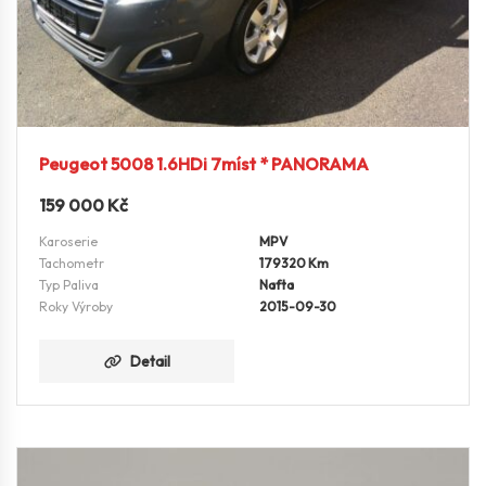
Peugeot 5008 1.6HDi 7míst * PANORAMA
159 000
Kč
Karoserie
MPV
Tachometr
179320 Km
Typ Paliva
Nafta
Roky Výroby
2015-09-30
Detail