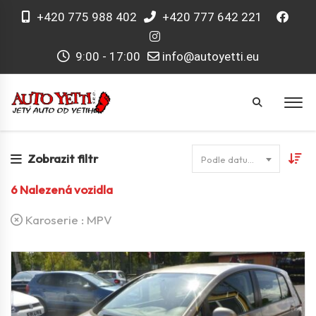
+420 775 988 402
+420 777 642 221
9:00 - 17:00
info@autoyetti.eu
Zobrazit filtr
Podle datumu
6
Nalezená vozidla
Karoserie :
MPV