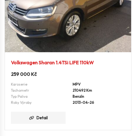
Volkswagen Sharan 1.4TSi LIFE 110kW
259 000
Kč
Karoserie
MPV
Tachometr
210492 Km
Typ Paliva
Benzín
Roky Výroby
2013-04-26
Detail