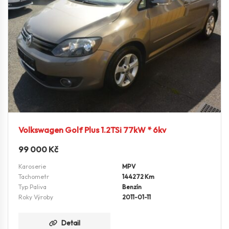
Volkswagen Golf Plus 1.2TSi 77kW * 6kv
99 000
Kč
Karoserie
MPV
Tachometr
144272 Km
Typ Paliva
Benzín
Roky Výroby
2011-01-11
Detail