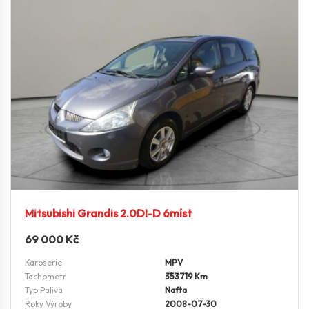
Mitsubishi Grandis 2.0DI-D 6míst
69 000
Kč
Karoserie
MPV
Tachometr
353719 Km
Typ Paliva
Nafta
Roky Výroby
2008-07-30