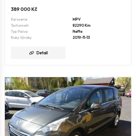
389 000
Kč
Karoserie
MPV
Tachometr
82290 Km
Typ Paliva
Nafta
Roky Výroby
2019-11-13
Detail