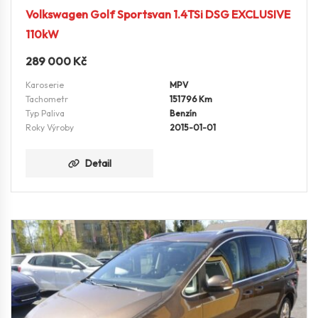
Volkswagen Golf Sportsvan 1.4TSi DSG EXCLUSIVE
110kW
289 000
Kč
Karoserie
MPV
Tachometr
151796 Km
Typ Paliva
Benzín
Roky Výroby
2015-01-01
Detail